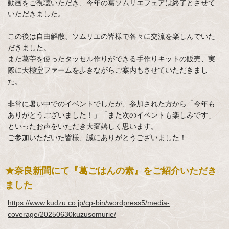
動画をご視聴いただき、今年の葛ソムリエフェアは終了とさせて
いただきました。
この後は自由解散、ソムリエの皆様で各々に交流を楽しんでいた
だきました。
また葛苧を使ったタッセル作りができる手作りキットの販売、実
際に天極堂ファームを歩きながらご案内もさせていただきまし
た。
非常に暑い中でのイベントでしたが、参加された方から「今年も
ありがとうございました！」「また次のイベントも楽しみです」
といったお声をいただき大変嬉しく思います。
ご参加いただいた皆様、誠にありがとうございました！
★奈良新聞にて『葛ごはんの素』をご紹介いただき
ました
https://www.kudzu.co.jp/cp-bin/wordpress5/media-
coverage/20250630kuzusomurie/