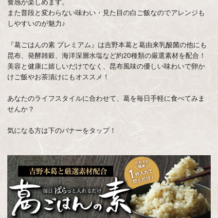
食感が楽しめます。
また普段と変わらない味わい・見た目の白ご飯なのでアレンジも
しやすいのが魅力♪
『葛ごはんの素 プレミアム』は吉野本葛と葛由来乳酸菌の他にも
昆布、発酵雑穀、海洋深層水塩など約20種類の厳選素材を配合！
美容と健康に嬉しいだけでなく、昆布風味の優しい味わいで卵か
けご飯やお茶漬けにもオススメ！
あなたのライフスタイルに合わせて、葛を毎日手軽に食べてみま
せんか？
気になる方は下のバナーをタップ！