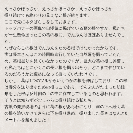
えっさかほっさか、えっさかほっさか、えっさかほっさか…
掘り続けても終わりの見えない根が続きます。
ここで先にネタばらしをしておきます。
トップバナーの画像で自慢気に掲げている葛の根ですが、私たち
が一生懸命掘ったこの葛の根に、でんぷんはほぼありませんでし
た。
なぜならこの根はでんぷんをためる根ではなかったからです。
実は藤本さんはこの時同時進行していた自然薯を掘っていたた
め、葛根掘りを見ていなかったのですが、巨大な葛の根に興奮し
た私たちはとにかくこの長い根を掘り出そう、どこまで伸びてい
るのだろうかと躍起になって掘っていたわけです。
しかし、葛は1つのツルからいくつかの根を伸ばしており、この根
は養分を送り出すための根っこであり、でんぷんがたまった紡錘
形をした根は反対側の土の中に存在しているものと思われます。
そうとは知らずがむしゃらに掘り続ける私たち。
古墳の発掘現場のように葛の根があらわになり、崖の下へ続く葛
の根を追いかけてさらに下を掘り進め、掘り出した長さはなんと8
メートルを超えました！