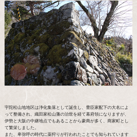
宇陀松山地地区は浄化集落として誕生し、豊臣家配下の大名によ
って整備され、織田家松山藩の治世を経て幕府領になりますが、
伊勢と大阪の中継地点でもあることから豪商が多く、商家町とし
て繁栄しました。
また、卑弥呼の時代に薬狩りが行われたことでも知られています