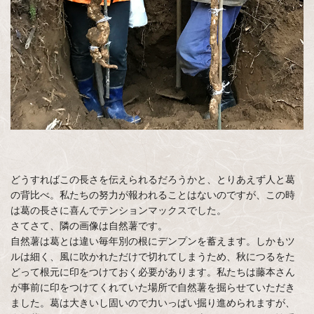
どうすればこの長さを伝えられるだろうかと、とりあえず人と葛
の背比べ。私たちの努力が報われることはないのですが、この時
は葛の長さに喜んでテンションマックスでした。
さてさて、隣の画像は自然薯です。
自然薯は葛とは違い毎年別の根にデンプンを蓄えます。しかもツ
ルは細く、風に吹かれただけで切れてしまうため、秋につるをた
どって根元に印をつけておく必要があります。私たちは藤本さん
が事前に印をつけてくれていた場所で自然薯を掘らせていただき
ました。葛は大きいし固いので力いっぱい掘り進められますが、