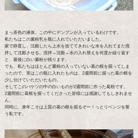
まっ茶色の液体。この中にデンプンが入っているわけです。
私たちはこの澱粉乳を瓶に入れていただいました。
家で静置し、沈殿したら上水を捨ててきれいな水を入れてまた撹
拌して沈殿させる。撹拌→沈殿→水の入れ替えを何度か繰り返す
と、最後に白い澱粉が残ります。
でも、私たちはほとんど澱粉の入っていない葛の根を掘ってしま
ったので、実はこの瓶に入れたものは、2週間前に掘った葛の根を
少し分けていただいたもの。
そしてこのバケツの中の白いものが2週間前に作った葛粉です。
2週間前に葛根を掘ってくださった皆様には感謝してもしきれませ
ん。
同時に、来年こそは上質の葛の根を掘るぞー！っとリベンジを誓
う私です。