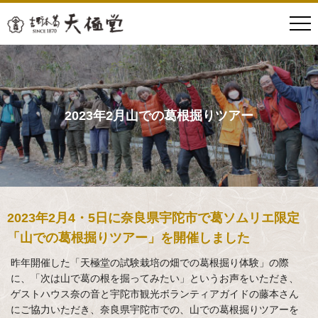
2023年2月山での葛根掘りツアー
2023年2月4・5日に奈良県宇陀市で葛ソムリエ限定
「山での葛根掘りツアー」を開催しました
昨年開催した「天極堂の試験栽培の畑での葛根掘り体験」の際
に、「次は山で葛の根を掘ってみたい」というお声をいただき、
ゲストハウス奈の音と宇陀市観光ボランティアガイドの藤本さん
にご協力いただき、奈良県宇陀市での、山での葛根掘りツアーを