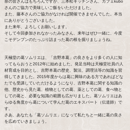
奈の音さんはもちろんですが、三本松キッチンさん、カフェkubo
さんのご協力で美味しいご飯をいただけました。
また、藤本さんのご協力がなければ開催できませんでした。本当
にありがとうございました。
また来年、よろしくお願いします。
そして今回参加されなかったみなさん、来年はぜひ一緒に、今度
こそデンプンのたっぷり詰まった葛の根を掘りましょうね。
天極堂の葛ソムリエは、「吉野本葛」の良さをより多くの人に知
ってもらおうと2012年に始めました。発足当時は天極堂社員の人
材育成を目的とし、吉野本葛の歴史、製法、調理法等の知識を習
得してきました。2015年度からは葛に興味のある方であればどな
たでも受講していただけるようになり、吉野本葛に関する知識の
他、歴史から見た葛、植物としての葛、薬としての葛、食べ物と
しての葛と、必要な知識の範囲も広がりました。葛ソムリエはあ
らゆる角度から葛について学んだ葛のエキスパート（伝道師）で
す。
さあ、あなたも「葛ソムリエ」になって私たちと一緒に葛の良さ
を広めていきましょう。