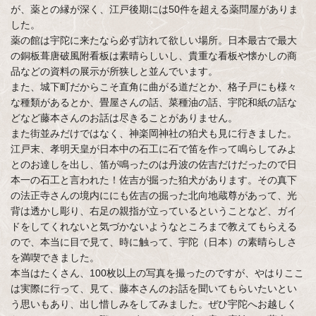
が、薬との縁が深く、江戸後期には50件を超える薬問屋がありま
した。
薬の館は宇陀に来たなら必ず訪れて欲しい場所。日本最古で最大
の銅板葺唐破風附看板は素晴らしいし、貴重な看板や懐かしの商
品などの資料の展示が所狭しと並んでいます。
また、城下町だからこそ直角に曲がる道だとか、格子戸にも様々
な種類があるとか、畳屋さんの話、菜種油の話、宇陀和紙の話な
どなど藤本さんのお話は尽きることがありません。
また街並みだけではなく、神楽岡神社の狛犬も見に行きました。
江戸末、孝明天皇が日本中の石工に石で笛を作って鳴らしてみよ
とのお達しを出し、笛が鳴ったのは丹波の佐吉だけだったので日
本一の石工と言われた！佐吉が掘った狛犬があります。その真下
の法正寺さんの境内ににも佐吉の掘った北向地蔵尊があって、光
背は透かし彫り、右足の親指が立っているということなど、ガイ
ドをしてくれないと気づかないようなところまで教えてもらえる
ので、本当に目で見て、時に触って、宇陀（日本）の素晴らしさ
を満喫できました。
本当はたくさん、100枚以上の写真を撮ったのですが、やはりここ
は実際に行って、見て、藤本さんのお話を聞いてもらいたいとい
う思いもあり、出し惜しみをしてみました。ぜひ宇陀へお越しく