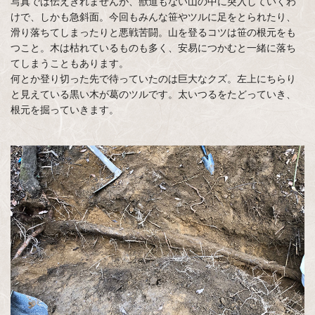
写真では伝えきれませんが、獣道もない山の中に突入していくわ
けで、しかも急斜面。今回もみんな笹やツルに足をとられたり、
滑り落ちてしまったりと悪戦苦闘。山を登るコツは笹の根元をも
つこと。木は枯れているものも多く、安易につかむと一緒に落ち
てしまうこともあります。
何とか登り切った先で待っていたのは巨大なクズ。左上にちらり
と見えている黒い木が葛のツルです。太いつるをたどっていき、
根元を掘っていきます。