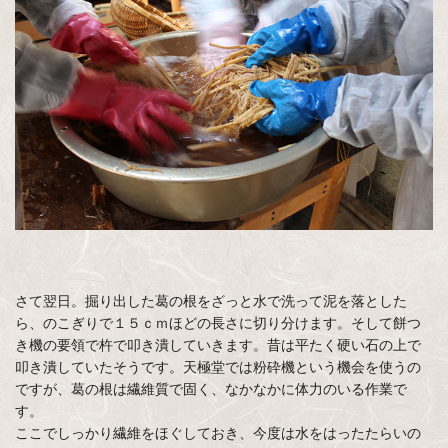
さて翌日。掘り出した葛の根をざっと水で洗って泥を落とした
ら、のこぎりで１５ｃｍほどの長さに切り分けます。そして餅つ
き機の要領で杵で叩き潰していきます。昔は平たく硬い石の上で
叩き潰していたそうです。天極堂では粉砕機という機会を使うの
ですが、葛の根は繊維質で固く、なかなかに体力のいる作業で
す。
ここでしっかり繊維をほぐしておき、今度は水をはったたらいの