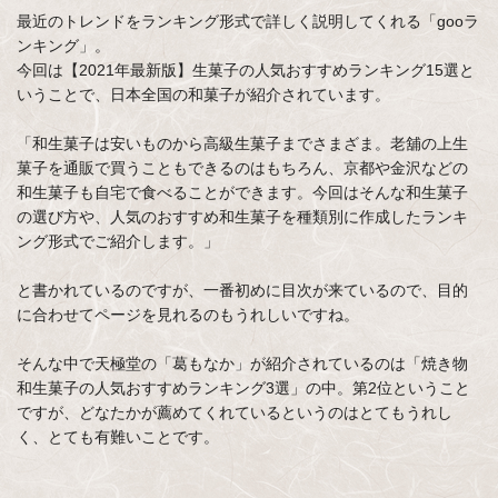
最近のトレンドをランキング形式で詳しく説明してくれる「gooラ
ンキング」。
今回は【2021年最新版】生菓子の人気おすすめランキング15選と
いうことで、日本全国の和菓子が紹介されています。
「和生菓子は安いものから高級生菓子までさまざま。老舖の上生
菓子を通販で買うこともできるのはもちろん、京都や金沢などの
和生菓子も自宅で食べることができます。今回はそんな和生菓子
の選び方や、人気のおすすめ和生菓子を種類別に作成したランキ
ング形式でご紹介します。」
と書かれているのですが、一番初めに目次が来ているので、目的
に合わせてページを見れるのもうれしいですね。
そんな中で天極堂の「葛もなか」が紹介されているのは「焼き物
和生菓子の人気おすすめランキング3選」の中。第2位ということ
ですが、どなたかが薦めてくれているというのはとてもうれし
く、とても有難いことです。