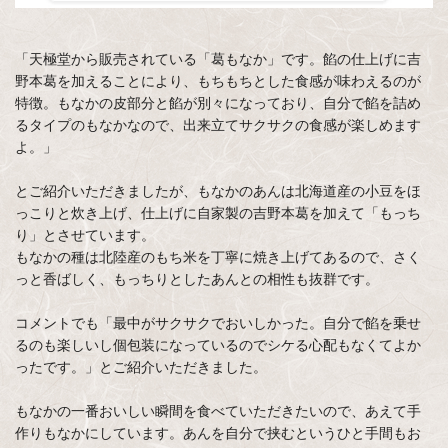
「天極堂から販売されている「葛もなか」です。餡の仕上げに吉
野本葛を加えることにより、もちもちとした食感が味わえるのが
特徴。もなかの皮部分と餡が別々になっており、自分で餡を詰め
るタイプのもなかなので、出来立てサクサクの食感が楽しめます
よ。」
とご紹介いただきましたが、もなかのあんは北海道産の小豆をほ
っこりと炊き上げ、仕上げに自家製の吉野本葛を加えて「もっち
り」とさせています。
もなかの種は北陸産のもち米を丁寧に焼き上げてあるので、さく
っと香ばしく、もっちりとしたあんとの相性も抜群です。
コメントでも「最中がサクサクでおいしかった。自分で餡を乗せ
るのも楽しいし個包装になっているのでシケる心配もなくてよか
ったです。」とご紹介いただきました。
もなかの一番おいしい瞬間を食べていただきたいので、あえて手
作りもなかにしています。あんを自分で挟むというひと手間もお