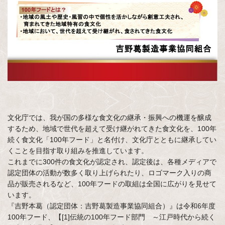
文化庁では、我が国の多様な食文化の継承・振興への機運を醸成
するため、地域で世代を超えて受け継がれてきた食文化を、100年
続く食文化「100年フード」と名付け、文化庁とともに継承してい
くことを目指す取り組みを推進しています。
これまでに300件の食文化が認定され、認定後は、各種メディアで
認定団体の活動が数多く取り上げられたり、ロゴマーク入りの商
品が販売されるなど、100年フードの取組は全国に広がりを見せて
います。
『吉野本葛（認定団体：吉野葛製造事業協同組合）』は令和6年度
100年フード、【[1]伝統の100年フード部門 ～江戸時代から続く