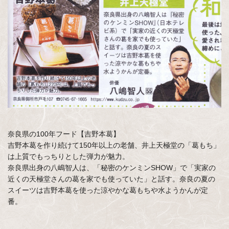
奈良県の100年フード【吉野本葛】
吉野本葛を作り続けて150年以上の老舗、井上天極堂の「葛もち」
は上質でもっちりとした弾力が魅力。
奈良県出身の八嶋智人は、「秘密のケンミンSHOW」で「実家の
近くの天極堂さんの葛を家でも使っていた」と話す。奈良の夏の
スイーツは吉野本葛を使った涼やかな葛もちや水ようかんが定
番。