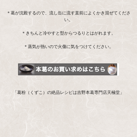
＊葛が沈殿するので、流し缶に流す直前によくかき混ぜてくださ
い。
＊きちんと冷やすと型からつるりとはがれます。
＊蒸気が熱いので火傷に気をつけてください。
「葛粉（くずこ）の絶品レシピは吉野本葛専門店天極堂」