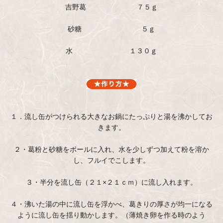
吉野葛 ７５ｇ
砂糖 ５ｇ
水 １３０ｇ
１．流し缶がつけられる大きなお鍋にたっぷりと湯を沸かしてお
きます。
２・葛粉と砂糖をボールに入れ、水を少しずつ加えて粉を溶か
し、フルイでこします。
３・半分を流し缶（２１×２１ｃｍ）に流し入れます。
４・沸いた湯の中に流し缶を浮かべ、葛きりの厚さが均一になる
ように流し缶を揺り動かします。（薄焼き卵を作る時のよう