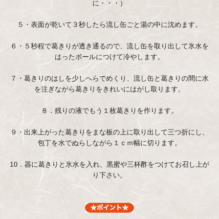
に・・・）
５・表面が乾いて３秒したら流し缶ごと湯の中に沈めます。
６・５秒程で葛きりが透き通るので、流し缶を取り出して氷水を
はったボールにつけて冷やします。
７・葛きりのはしを少しへらでめくり、流し缶と葛きりの間に水
を注ぎながら葛きりをきれいにはがし取ります。
８．残りの液でもう１枚葛きりを作ります。
９・出来上がった葛きりをまな板の上に取り出して三つ折にし、
包丁を水でぬらしながら１ｃｍ幅に切ります。
10．器に葛きりと氷水を入れ、黒蜜や三杯酢をつけてお召し上が
り下さい。