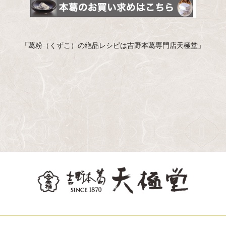
「葛粉（くずこ）の絶品レシピは吉野本葛専門店天極堂」