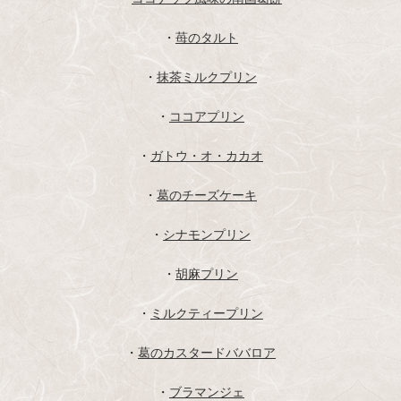
・
苺のタルト
・
抹茶ミルクプリン
・
ココアプリン
・
ガトウ・オ・カカオ
・
葛のチーズケーキ
・
シナモンプリン
・
胡麻プリン
・
ミルクティープリン
・
葛のカスタードババロア
・
ブラマンジェ