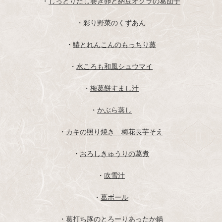
・
しっとりだし巻き卵と納豆オクラの葛団子
・
彩り野菜のくずあん
・
鰆とれんこんのもっちり蒸
・
水ころも和風シュウマイ
・
梅葛餅すまし汁
・
かぶら蒸し
・
カキの照り焼き 梅花長芋そえ
・
おろしきゅうりの葛煮
・
吹雪汁
・
葛ボール
・
葛打ち豚のとろーりあったか鍋