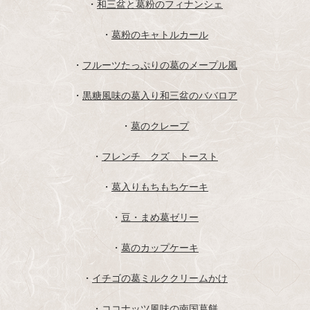
・
和三盆と葛粉のフィナンシェ
・
葛粉のキャトルカール
・
フルーツたっぷりの葛のメープル風
・
黒糖風味の葛入り和三盆のババロア
・
葛のクレープ
・
フレンチ クズ トースト
・
葛入りもちもちケーキ
・
豆・まめ葛ゼリー
・
葛のカップケーキ
・
イチゴの葛ミルククリームかけ
・
ココナッツ風味の南国葛餅