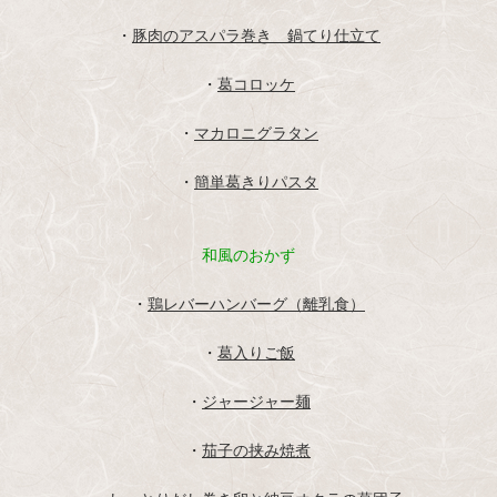
・
豚肉のアスパラ巻き 鍋てり仕立て
・
葛コロッケ
・
マカロニグラタン
・
簡単葛きりパスタ
和風のおかず
・
鶏レバーハンバーグ（離乳食）
・
葛入りご飯
・
ジャージャー麺
・
茄子の挟み焼煮