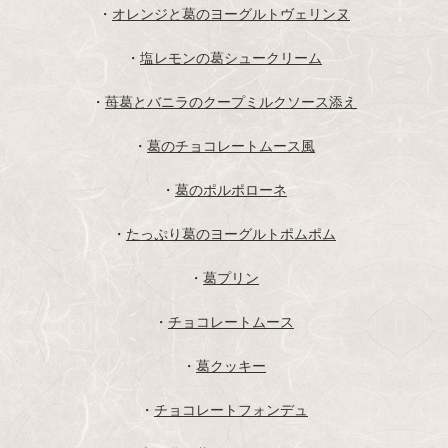
・
オレンジと葛のヨーグルトヴェリンヌ
・
塩レモンの葛シュークリーム
・
苺葛とバニラのクープミルクソース添え
・
葛のチョコレートムース風
・
葛のポルポローネ
・
たっぷり葛のヨーグルトポムポム
・
葛プリン
・
チョコレートムース
・
葛クッキー
・
チョコレートフォンデュ