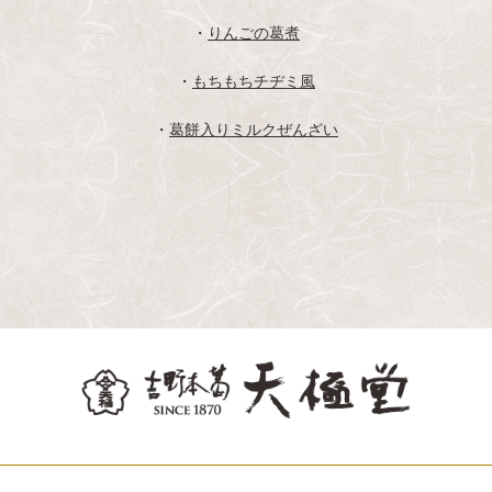
・
りんごの葛煮
・
もちもちチヂミ風
・
葛餅入りミルクぜんざい