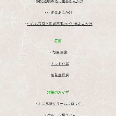
・
鯛の道明寺蒸し生姜あんかけ
・
生湯葉あんかけ
・
つらら豆腐と海老葛玉のピリ辛あんかけ
豆腐
・
胡麻豆腐
・
トマト豆腐
・
落花生豆腐
洋風のおかず
・
カニ風味クリームコロッケ
・
スケルトン葛うどん