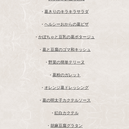
・
葛きりのキラキラサラダ
・
ヘルシーおからの葛ピザ
・
かぼちゃと豆乳の葛ポタージュ
・
葛と豆腐のゴマ和キッシュ
・
野菜の簡単テリーヌ
・
葛粉のガレット
・
オレンジ葛ドレッシング
・
葛の明太子カクテルソース
・
紅白カクテル
・
胡麻豆腐グラタン