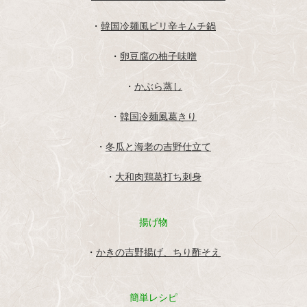
・
韓国冷麺風ピリ辛キムチ鍋
・
卵豆腐の柚子味噌
・
かぶら蒸し
・
韓国冷麺風葛きり
・
冬瓜と海老の吉野仕立て
・
大和肉鶏葛打ち刺身
揚げ物
・
かきの吉野揚げ、ちり酢そえ
簡単レシピ