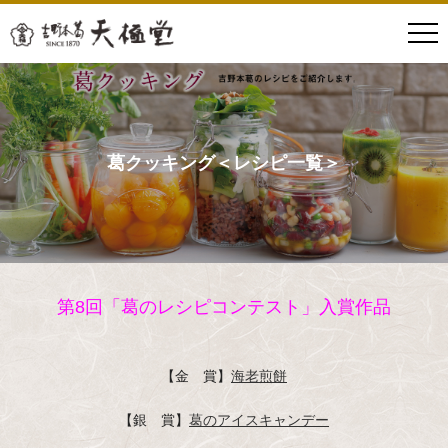
葛クッキング＜レシピ一覧＞
第8回「葛のレシピコンテスト」入賞作品
【金 賞】
海老煎餅
【銀 賞】
葛のアイスキャンデー