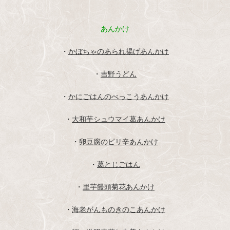
あんかけ
・
かぼちゃのあられ揚げあんかけ
・
吉野うどん
・
かにごはんのべっこうあんかけ
・
大和芋シュウマイ葛あんかけ
・
卵豆腐のピリ辛あんかけ
・
葛とじごはん
・
里芋饅頭菊花あんかけ
・
海老がんものきのこあんかけ