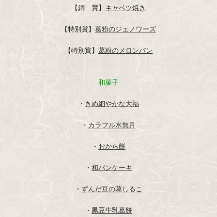
【銅 賞】
キャベツ焼き
【特別賞】
葛粉のジェノワーズ
【特別賞】
葛粉のメロンパン
和菓子
・
きめ細やかな大福
・
カラフル水無月
・
おから餅
・
和パンケーキ
・
ずんだ豆の葛しるこ
・
黒豆牛乳葛餅