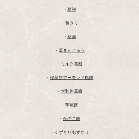
・
葛餅
・
葛きり
・
葛湯
・
葛まんじゅう
・
ミルク葛餅
・
桜葛餅アーモンド風味
・
大和路葛餅
・
芋葛餅
・
かのこ餅
・
くずきりあずきり