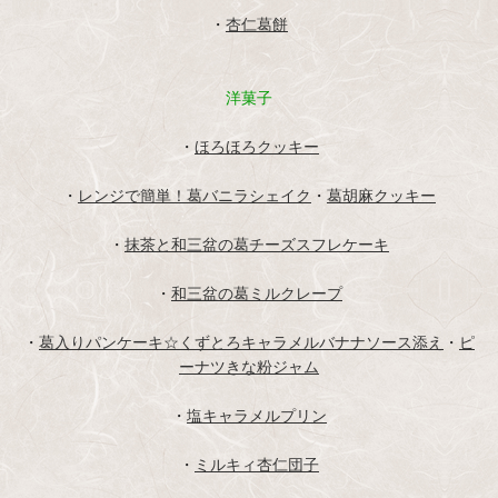
・
杏仁葛餅
洋菓子
・
ほろほろクッキー
・
レンジで簡単！葛バニラシェイク
・
葛胡麻クッキー
・
抹茶と和三盆の葛チーズスフレケーキ
・
和三盆の葛ミルクレープ
・
葛入りパンケーキ☆くずとろキャラメルバナナソース添え
・
ピ
ーナツきな粉ジャム
・
塩キャラメルプリン
・
ミルキィ杏仁団子