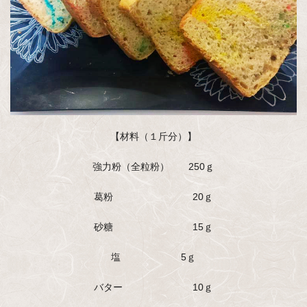
【材料（１斤分）】
強力粉（全粒粉） 250ｇ
葛粉 20ｇ
砂糖 15ｇ
塩 5ｇ
バター 10ｇ