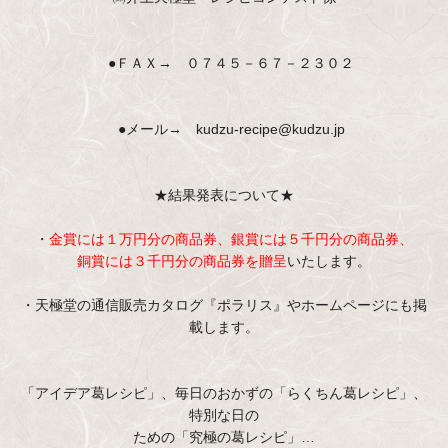
●ＦＡＸ→ ０７４５－６７－２３０２
●メール→ kudzu-recipe@kudzu.jp
★結果発表について★
・
金賞には１万円分の商品券、銀賞には５千円分の商品券、
銅賞には３千円分の商品券を贈呈
いたします。
・天極堂の通信販売カタログ『ポラリス』やホームページにも掲
載します。
「アイデア葛レシピ」、毎日のおかずの「らくちん葛レシピ」、
特別な日の
ための「究極の葛レシピ」…