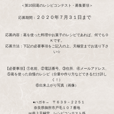
＜第10回葛のレシピコンテスト・募集要項＞
２０２０年７月３１日まで
応募期間：
応募内容：葛を使った料理やお菓子のレシピであれば、何でもＯ
Ｋです。
応募方法：下記の必要事項をご記入の上、天極堂までお送り下さ
い☆
【必要事項】①名前、②電話番号、③住所、④メールアドレス、
⑤葛を使った自慢のレシピ（分量や作り方などできるだけ詳し
く！）
⑥出来上がり写真（画像）
●ハガキ→ 〒６３９－２２５１
奈良県御所市戸毛１０７番地
㈱井上天極堂 レシピコンテスト係