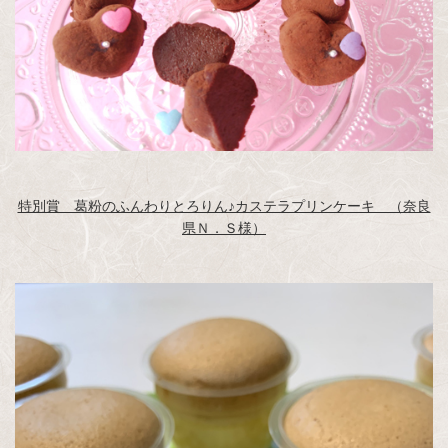
特別賞 葛粉のふんわりとろりん♪カステラプリンケーキ （奈良
県Ｎ．Ｓ様）