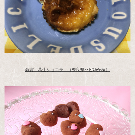
銅賞 葛生ショコラ （奈良県ハピゆか様）