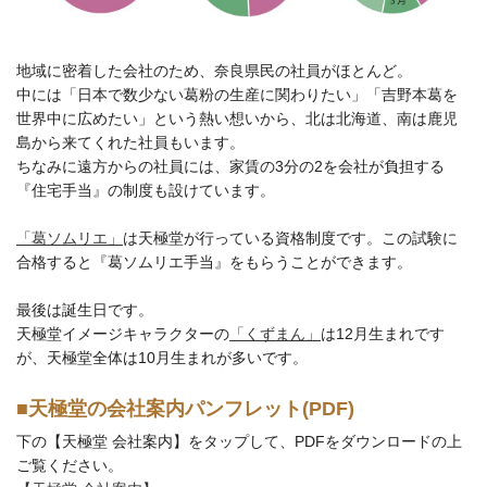
地域に密着した会社のため、奈良県民の社員がほとんど。
中には「日本で数少ない葛粉の生産に関わりたい」「吉野本葛を
世界中に広めたい」という熱い想いから、北は北海道、南は鹿児
島から来てくれた社員もいます。
ちなみに遠方からの社員には、家賃の3分の2を会社が負担する
『住宅手当』の制度も設けています。
「葛ソムリエ」
は天極堂が行っている資格制度です。この試験に
合格すると『葛ソムリエ手当』をもらうことができます。
最後は誕生日です。
天極堂イメージキャラクターの
「くずまん」
は12月生まれです
が、天極堂全体は10月生まれが多いです。
■天極堂の会社案内パンフレット(PDF)
下の【天極堂 会社案内】をタップして、PDFをダウンロードの上
ご覧ください。