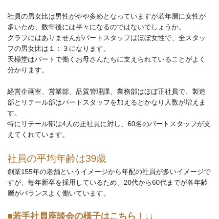
社員の男女比は男性がやや多めとなっていますが若年層に女性が
多いため、数年後には半々になるのではないでしょうか。
グラフにはありませんがパートスタッフはほぼ女性で、全スタッ
フの男女比は１：３になります。
天極堂はパートで働くお母さんたちに支えられていることがよく
分かります。
経営企画室、営業部、品質管理課、業務部はほぼ正社員で、製造
部とリテール部はパートスタッフを加えるとかなり人数が増えま
す。
特にリテール部は4人の正社員に対し、60名のパートスタッフが支
えてくれています。
社員の平均年齢は39歳
創業155年の老舗というイメージから年配の社員が多いイメージで
すが、毎年新卒を採用しているため、20代から60代までが各年齢
層がバランスよく働いています。
■若手社員座談会の様子はこちら！↓↓