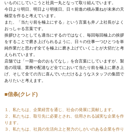
いものにしていこうと社員一丸となって取り組んでいます。
今日より明日、明日より明後日。日々前進の積み重ねが未来の天
極堂を作ると考えています。
また、「当たり前を極上にする」という言葉も井ノ上社長がよく
おっしゃる言葉です。
挨拶ひとつとしても適当にするのではなく、毎回毎回極上の挨拶
をすることで磨き上げられるように、日々の仕事一つひとつを単
純作業だと思わず全てを極上に磨き上げていくことが大切だと考
えられています。
店舗では「一期一会のおもてなし」を合言葉にしていますが、製
造の現場、業務や配達など全てにおいて当たり前を極上に磨き上
げ、そして全ての方に喜んでいただけるようなスタッフの集団で
ありたいと考えます。
■信条(クレド)
１、私たちは、企業経営を通じ、社会の発展に貢献します。
２、私たちは、取引先に必要とされ、信用される誠実な企業を作
ります。
３、私たちは、社員の生活向上と努力のしがいのある企業を作り