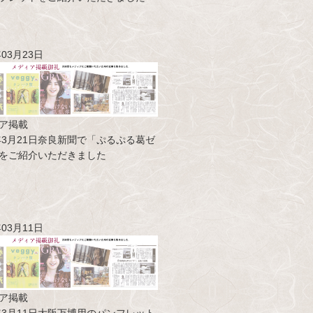
年03月23日
ア掲載
0年3月21日奈良新聞で「ぷるぷる葛ゼ
をご紹介いただきました
年03月11日
ア掲載
0年3月11日大阪万博用のパンフレット