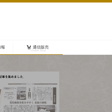
情報
通信販売
─Online Shop