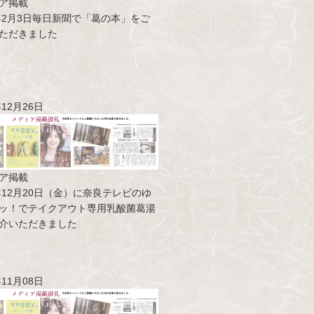
ア掲載
0年2月3日毎日新聞で「葛の本」をご
ただきました
年12月26日
ア掲載
9年12月20日（金）に奈良テレビのゆ
ッ！でテイクアウト専用乳酸菌葛湯
介いただきました
年11月08日