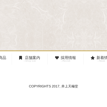
商品
店舗案内
採用情報
新着
─Shop List
─Recruit
─News
COPYRIGHTS 2017, 井上天極堂