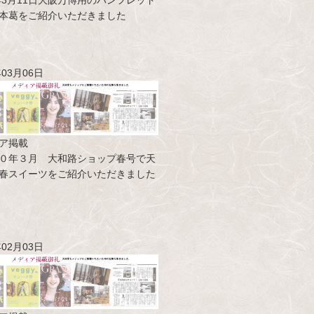
本葛をご紹介いただきました
年03月06日
ア掲載
０年３月 大和路ショップ春号で天
春スイーツをご紹介いただきました
年02月03日