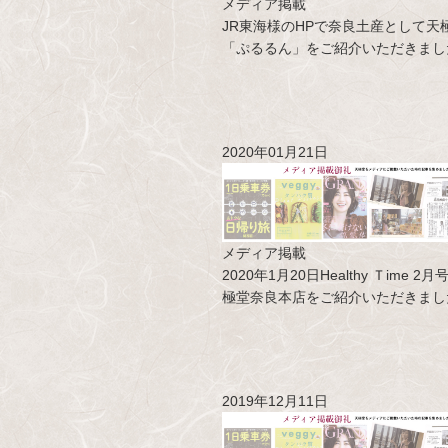
メディア掲載
JR東海様のHPで奈良土産として天
「ぷるるん」をご紹介いただきまし
2020年01月21日
メディア掲載
2020年1月20日Healthy Ｔime 2
極堂奈良本店をご紹介いただきまし
2019年12月11日