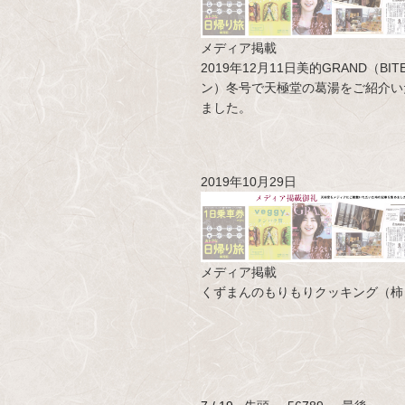
メディア掲載
2019年12月11日美的GRAND（BIT
ン）冬号で天極堂の葛湯をご紹介い
ました。
2019年10月29日
メディア掲載
くずまんのもりもりクッキング（柿