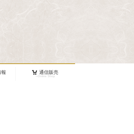
情報
通信販売
─Online Shop