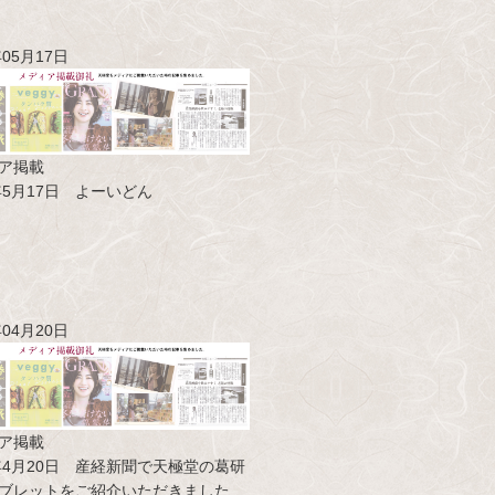
年05月17日
ア掲載
0年5月17日 よーいどん
年04月20日
ア掲載
0年4月20日 産経新聞で天極堂の葛研
ブレットをご紹介いただきました