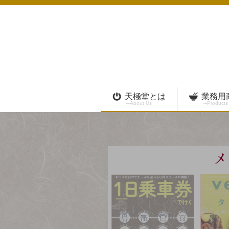
天極堂とは
業務用
─About Us
─Products